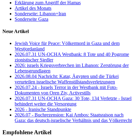
Erklärung zum Angriff der Hamas
Artikel des Monats
Sonderseite: Libanon+Iran
Sonderseite Gaza
Neue Artikel
Jewish Voice für Peace: Völkermord in Gaza und dem
Westjordanland
2026.07.31 UN-OCHA Westbank: 8 Tote und 40 Pogrome
zionistischer Siedler
2026: israels Kriegsverbrechen im Libanon: Zerstörung der
Lebensgrundlagen
2026.08.04 Nachricht: Katar, Ägypten und die Türkei
verurteilen israelische Waffenstillstandsverletzungen
2026.07.24 - Israels Terror in der Westbank mit Foto-
Dokumenten von Oren Ziv, Activestills
2026.07.31 UN-OCHA Gaza: 30 Tote, 134 Verletzte - Israel
behindert weiter die Versorgung
2026 - Iranische Standpunkte
2026.07 - Buchrezension: Kai Ambos: Staatsraison nach
Gaza: das deutsch-israelische Verhältnis und das Völkerrecht
Empfohlene Artikel