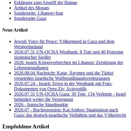
Erklärung zum Angriff der Hamas
Artikel des Monats
Sonderseite: Libanon+Iran
Sonderseite Gaza
Neue Artikel
Jewish Voice für Peace: Völkermord in Gaza und dem
Westjordanland
2026.07.31 UN-OCHA Westbank: 8 Tote und 40 Pogrome
zionistischer Siedler
2026: israels Kriegsverbrechen im Libanon: Zerstörung der
Lebensgrundlagen
2026.08.04 Nachricht: Katar, Ägypten und die Türkei
verurteilen israelische Waffenstillstandsverletzungen
2026.07.24 - Israels Terror in der Westbank mit Foto-
Dokumenten von Oren Ziv, Activestills
2026.07.31 UN-OCHA Gaza: 30 Tote, 134 Verletzte - Israel
behindert weiter die Versorgung
2026 - Iranische Standpunkte
2026.07 - Buchrezension: Kai Ambos: Staatsraison nach
Gaza: das deutsch-israelische Verhältnis und das Völkerrecht
Empfohlene Artikel