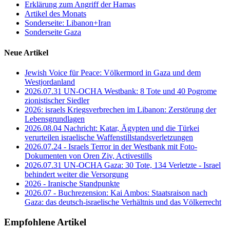
Erklärung zum Angriff der Hamas
Artikel des Monats
Sonderseite: Libanon+Iran
Sonderseite Gaza
Neue Artikel
Jewish Voice für Peace: Völkermord in Gaza und dem
Westjordanland
2026.07.31 UN-OCHA Westbank: 8 Tote und 40 Pogrome
zionistischer Siedler
2026: israels Kriegsverbrechen im Libanon: Zerstörung der
Lebensgrundlagen
2026.08.04 Nachricht: Katar, Ägypten und die Türkei
verurteilen israelische Waffenstillstandsverletzungen
2026.07.24 - Israels Terror in der Westbank mit Foto-
Dokumenten von Oren Ziv, Activestills
2026.07.31 UN-OCHA Gaza: 30 Tote, 134 Verletzte - Israel
behindert weiter die Versorgung
2026 - Iranische Standpunkte
2026.07 - Buchrezension: Kai Ambos: Staatsraison nach
Gaza: das deutsch-israelische Verhältnis und das Völkerrecht
Empfohlene Artikel