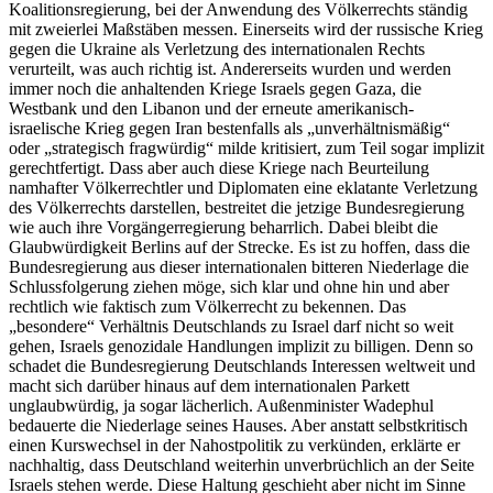
Koalitionsregierung, bei der Anwendung des Völkerrechts ständig
mit zweierlei Maßstäben messen. Einerseits wird der russische Krieg
gegen die Ukraine als Verletzung des internationalen Rechts
verurteilt, was auch richtig ist. Andererseits wurden und werden
immer noch die anhaltenden Kriege Israels gegen Gaza, die
Westbank und den Libanon und der erneute amerikanisch-
israelische Krieg gegen Iran bestenfalls als „unverhältnismäßig“
oder „strategisch fragwürdig“ milde kritisiert, zum Teil sogar implizit
gerechtfertigt. Dass aber auch diese Kriege nach Beurteilung
namhafter Völkerrechtler und Diplomaten eine eklatante Verletzung
des Völkerrechts darstellen, bestreitet die jetzige Bundesregierung
wie auch ihre Vorgängerregierung beharrlich. Dabei bleibt die
Glaubwürdigkeit Berlins auf der Strecke. Es ist zu hoffen, dass die
Bundesregierung aus dieser internationalen bitteren Niederlage die
Schlussfolgerung ziehen möge, sich klar und ohne hin und aber
rechtlich wie faktisch zum Völkerrecht zu bekennen. Das
„besondere“ Verhältnis Deutschlands zu Israel darf nicht so weit
gehen, Israels genozidale Handlungen implizit zu billigen. Denn so
schadet die Bundesregierung Deutschlands Interessen weltweit und
macht sich darüber hinaus auf dem internationalen Parkett
unglaubwürdig, ja sogar lächerlich. Außenminister Wadephul
bedauerte die Niederlage seines Hauses. Aber anstatt selbstkritisch
einen Kurswechsel in der Nahostpolitik zu verkünden, erklärte er
nachhaltig, dass Deutschland weiterhin unverbrüchlich an der Seite
Israels stehen werde. Diese Haltung geschieht aber nicht im Sinne