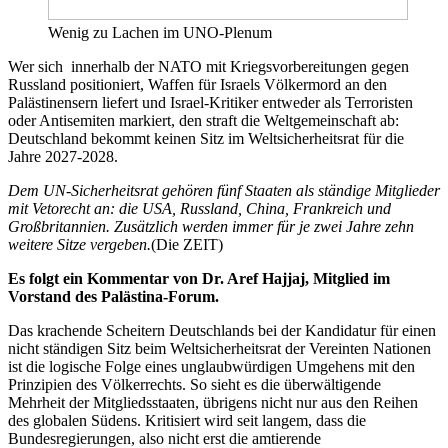
Wenig zu Lachen im UNO-Plenum
Wer sich innerhalb der NATO mit Kriegsvorbereitungen gegen
Russland positioniert, Waffen für Israels Völkermord an den
Palästinensern liefert und Israel-Kritiker entweder als Terroristen
oder Antisemiten markiert, den straft die Weltgemeinschaft ab:
Deutschland bekommt keinen Sitz im Weltsicherheitsrat für die
Jahre 2027-2028.
Dem UN-Sicherheitsrat gehören fünf Staaten als ständige Mitglieder
mit Vetorecht an: die USA, Russland, China, Frankreich und
Großbritannien. Zusätzlich werden immer für je zwei Jahre zehn
weitere Sitze vergeben.
(Die ZEIT)
Es folgt ein Kommentar von Dr. Aref Hajjaj, Mitglied im
Vorstand des Palästina-Forum.
Das krachende Scheitern Deutschlands bei der Kandidatur für einen
nicht ständigen Sitz beim Weltsicherheitsrat der Vereinten Nationen
ist die logische Folge eines unglaubwürdigen Umgehens mit den
Prinzipien des Völkerrechts. So sieht es die überwältigende
Mehrheit der Mitgliedsstaaten, übrigens nicht nur aus den Reihen
des globalen Südens. Kritisiert wird seit langem, dass die
Bundesregierungen, also nicht erst die amtierende