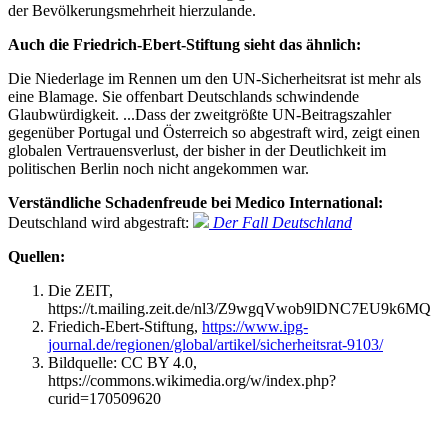
der Bevölkerungsmehrheit hierzulande.
Auch die Friedrich-Ebert-Stiftung sieht das ähnlich:
Die Niederlage im Rennen um den UN-Sicherheitsrat ist mehr als
eine Blamage. Sie offenbart Deutschlands schwindende
Glaubwürdigkeit. ...Dass der zweitgrößte UN-Beitragszahler
gegenüber Portugal und Österreich so abgestraft wird, zeigt einen
globalen Vertrauensverlust, der bisher in der Deutlichkeit im
politischen Berlin noch nicht angekommen war.
Verständliche Schadenfreude bei Medico International:
Deutschland wird abgestraft:
Der Fall Deutschland
Quellen:
Die ZEIT,
https://t.mailing.zeit.de/nl3/Z9wgqVwob9lDNC7EU9k6MQ
Friedich-Ebert-Stiftung,
https://www.ipg-
journal.de/regionen/global/artikel/sicherheitsrat-9103/
Bildquelle: CC BY 4.0,
https://commons.wikimedia.org/w/index.php?
curid=170509620