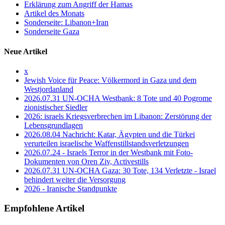
Erklärung zum Angriff der Hamas
Artikel des Monats
Sonderseite: Libanon+Iran
Sonderseite Gaza
Neue Artikel
x
Jewish Voice für Peace: Völkermord in Gaza und dem
Westjordanland
2026.07.31 UN-OCHA Westbank: 8 Tote und 40 Pogrome
zionistischer Siedler
2026: israels Kriegsverbrechen im Libanon: Zerstörung der
Lebensgrundlagen
2026.08.04 Nachricht: Katar, Ägypten und die Türkei
verurteilen israelische Waffenstillstandsverletzungen
2026.07.24 - Israels Terror in der Westbank mit Foto-
Dokumenten von Oren Ziv, Activestills
2026.07.31 UN-OCHA Gaza: 30 Tote, 134 Verletzte - Israel
behindert weiter die Versorgung
2026 - Iranische Standpunkte
Empfohlene Artikel