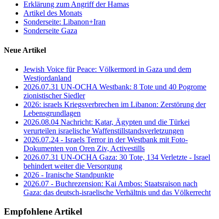
Erklärung zum Angriff der Hamas
Artikel des Monats
Sonderseite: Libanon+Iran
Sonderseite Gaza
Neue Artikel
Jewish Voice für Peace: Völkermord in Gaza und dem
Westjordanland
2026.07.31 UN-OCHA Westbank: 8 Tote und 40 Pogrome
zionistischer Siedler
2026: israels Kriegsverbrechen im Libanon: Zerstörung der
Lebensgrundlagen
2026.08.04 Nachricht: Katar, Ägypten und die Türkei
verurteilen israelische Waffenstillstandsverletzungen
2026.07.24 - Israels Terror in der Westbank mit Foto-
Dokumenten von Oren Ziv, Activestills
2026.07.31 UN-OCHA Gaza: 30 Tote, 134 Verletzte - Israel
behindert weiter die Versorgung
2026 - Iranische Standpunkte
2026.07 - Buchrezension: Kai Ambos: Staatsraison nach
Gaza: das deutsch-israelische Verhältnis und das Völkerrecht
Empfohlene Artikel